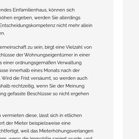
hendes Einfamilienhaus, können sich
höhen ergeben, werden Sie allerdings
 Entscheidungskompetenz nicht mehr allein
en.
einschaft zu sein, birgt eine Vielzahl von
eschlüsse der Wohnungseigentümer in einer
 einer ordnungsgemäßen Verwaltung
üsse innerhalb eines Monats nach der
rd die Frist versäumt, so werden auch
halb rechtzeitig, wenn Sie der Meinung
ng gefasste Beschlüsse so nicht ergehen
vermieten diese, lässt sich in etlichen
ert der Mieter beispielsweise eine
chtfertigt, weil das Mieterhöhungsverlangen
allem, wenn die Immobilie saniert wurde, und