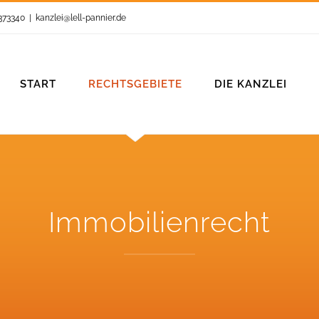
6373340
|
kanzlei@lell-pannier.de
START
RECHTSGEBIETE
DIE KANZLEI
Immobilienrecht