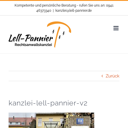
Zum
Kompetente und persönliche Beratung - rufen Sie uns an: 0941
Inhalt
46373340
|
kanzlei@lell-pannier.de
springen
Zurück
kanzlei-lell-pannier-v2